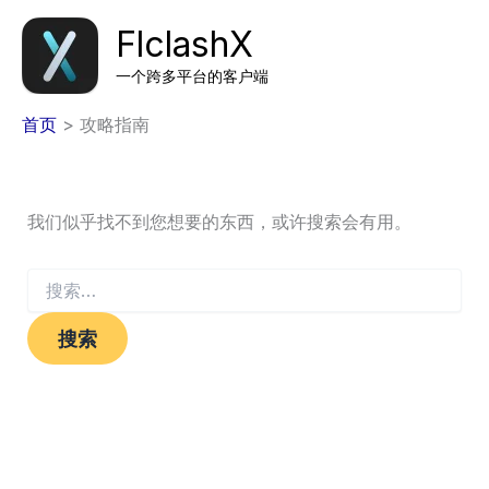
跳
FlclashX
至
内
一个跨多平台的客户端
容
首页
攻略指南
我们似乎找不到您想要的东西，或许搜索会有用。
搜
索：