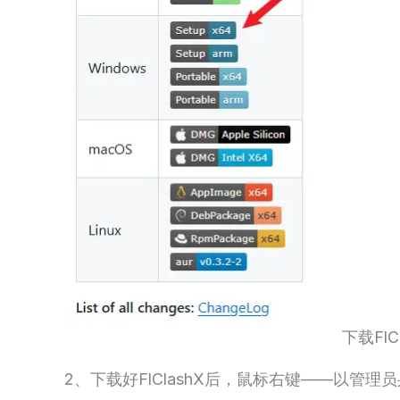
下载FlC
2、下载好FlClashX后，鼠标右键——以管理